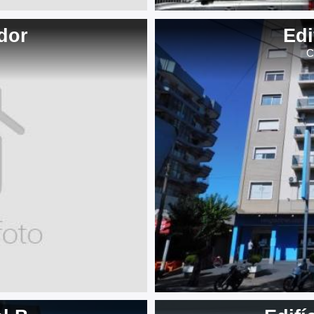
dor
Edi
C