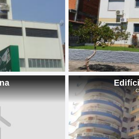
ana
Edifíc
C