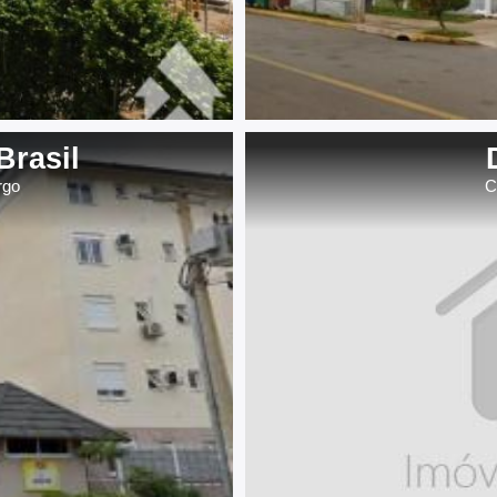
Brasil
rgo
C