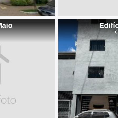
Maio
Edifí
C