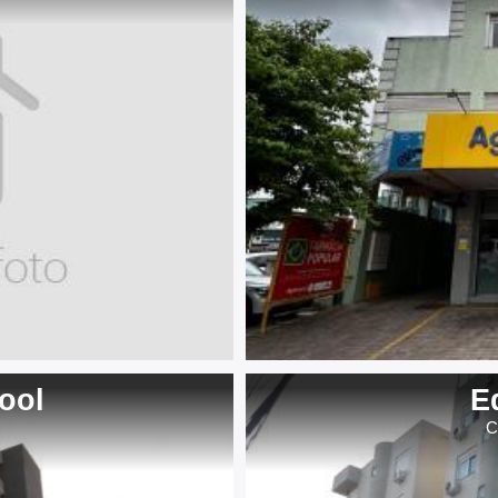
pool
E
C