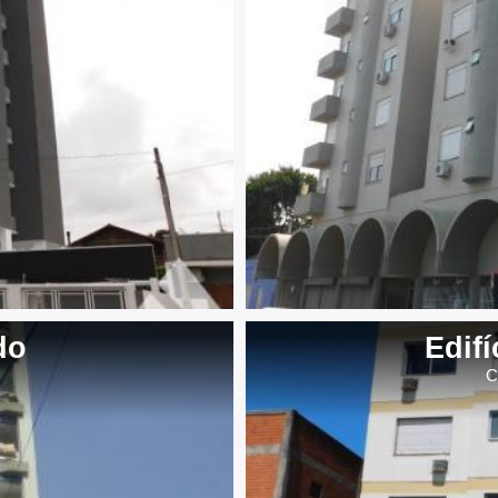
do
Edifí
C