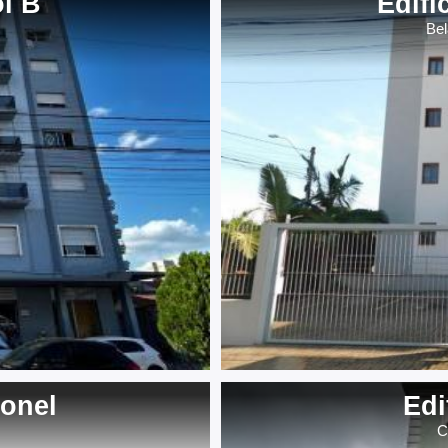
ol B
Edifí
Be
eonel
Edi
C